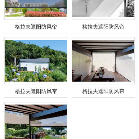
格拉夫遮阳防风帘
格拉夫遮阳防风帘
格拉夫遮阳防风帘
格拉夫遮阳防风帘