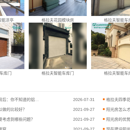
智能凉亭
格拉夫花园模块房
格拉夫智能车
车库门
格拉夫智能车库门
格拉夫智能车
价格相差30%的背后：你不知道的铝合···
2026-07-31
格拉夫四季花园
以做的比较好？
2021-09-27
阳光房怎么
要考虑到哪些问题？
2021-09-27
阳光房的优
统窗
2021-09-27
现在建设阳