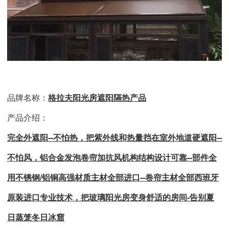
品牌名称：
格拉夫阳光房遮阳隔热产品
产品介绍：
完全外遮阳
--不怕热，把紫外线和热量挡在室外
地道硬遮阳--
不怕风，铝合金发泡卷帘加抗风机构
结构设计可靠--部件全
用不锈钢/铝铜高强材质
主材全部进口--卷帘主材全部西班牙
原装进口
专业技术，
把玻璃阳光房变身舒适的房间-告别夏
日蒸笼冬日冰窟