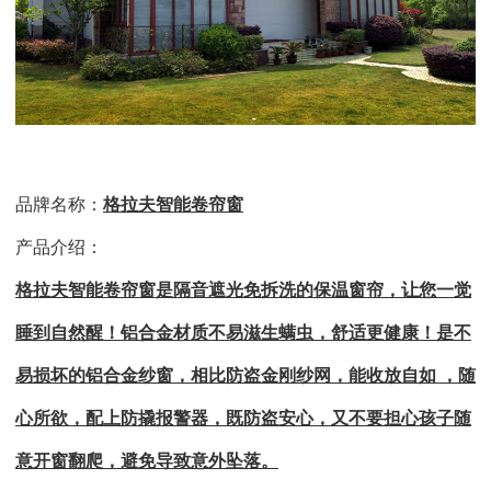
品牌名称：
格拉夫智能卷帘窗
产品介绍：
格拉夫智能卷帘窗是隔音遮光免拆洗的保温窗帘，让您一觉
睡到自然醒！铝合金材质不易滋生螨虫，舒适更健康！是不
易损坏的铝合金纱窗，相比防盗金刚纱网，能收放自如
，随
心所欲，配上防撬报警器，既防盗安心，又不要担心孩子随
意开窗翻爬，避免导致意外坠落。