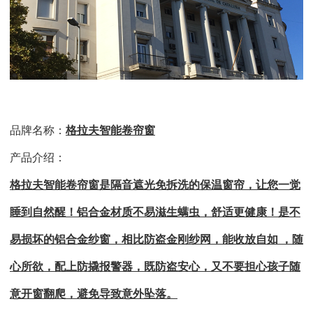
品牌名称：
格拉夫智能卷帘窗
产品介绍：
格拉夫智能卷帘窗是隔音遮光免拆洗的保温窗帘，让您一觉
睡到自然醒！铝合金材质不易滋生螨虫，舒适更健康！是不
易损坏的铝合金纱窗，相比防盗金刚纱网，能收放自如
，随
心所欲，配上防撬报警器，既防盗安心，又不要担心孩子随
意开窗翻爬，避免导致意外坠落。